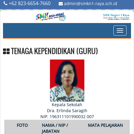
+62 823-6654-7660
admin@smkn1-raya.sch.id
Toggle
naviga
TENAGA KEPENDIDIKAN (GURU)
Kepala Sekolah
Dra. Erlinda Saragih
NIP. 196311101990032 007
FOTO
NAMA / NIP /
MATA PELAJARAN
JABATAN