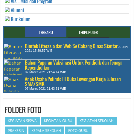
Visi - Misi dan Program
Alumni
Kurikulum
TERBARU
TERPOPULER
Bimtek Literasia dan Web Se Cabang Dinas Siantar
25 Juni
2021 15:39:57 WIB
Bahan Paparan Vaksinasi Untuk Pendidik dan Tenaga
Kependidikan
07 Maret 2021 21:54:14 WIB
Anak Usaha Pelindo III Buka Lowongan Kerja Lulusan
SMA/SMK
07 Maret 2021 21:43:51 WIB
FOLDER FOTO
KEGIATAN SISWA
KEGIATAN GURU
KEGIATAN SEKOLAH
PRAKERIN
KEPALA SEKOLAH
FOTO GURU